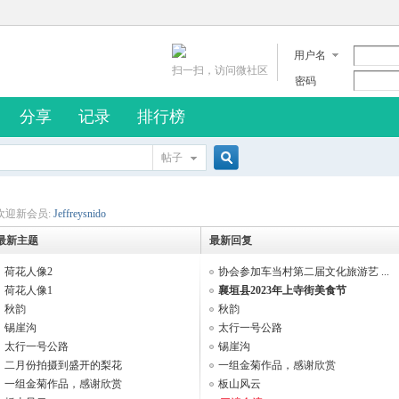
用户名
扫一扫，访问微社区
密码
分享
记录
排行榜
帖子
搜
欢迎新会员:
Jeffreysnido
最新主题
最新回复
索
荷花人像2
协会参加车当村第二届文化旅游艺 ...
荷花人像1
襄垣县2023年上寺街美食节
秋韵
秋韵
锡崖沟
太行一号公路
太行一号公路
锡崖沟
二月份拍摄到盛开的梨花
一组金菊作品，感谢欣赏
一组金菊作品，感谢欣赏
板山风云