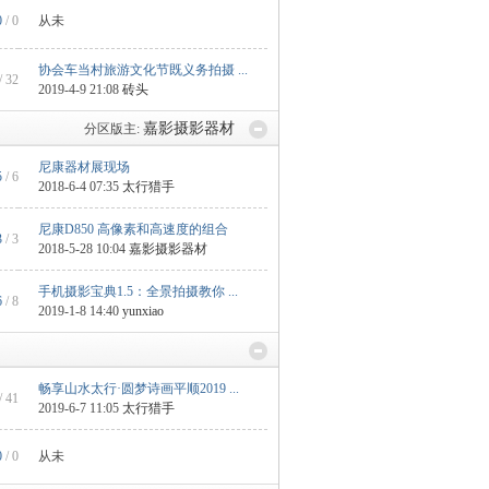
0
/ 0
从未
协会车当村旅游文化节既义务拍摄 ...
/ 32
2019-4-9 21:08
砖头
嘉影摄影器材
分区版主:
尼康器材展现场
5
/ 6
2018-6-4 07:35
太行猎手
尼康D850 高像素和高速度的组合
3
/ 3
2018-5-28 10:04
嘉影摄影器材
手机摄影宝典1.5：全景拍摄教你 ...
6
/ 8
2019-1-8 14:40
yunxiao
畅享山水太行·圆梦诗画平顺2019 ...
/ 41
2019-6-7 11:05
太行猎手
0
/ 0
从未