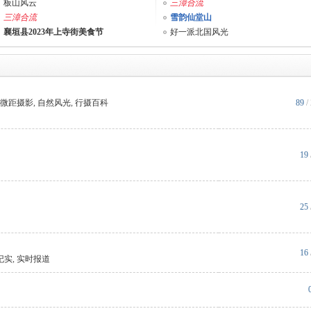
板山风云
三漳合流
三漳合流
雪韵仙堂山
襄垣县2023年上寺街美食节
好一派北国风光
微距摄影
,
自然风光
,
行摄百科
89
/
19
25
16
纪实
,
实时报道