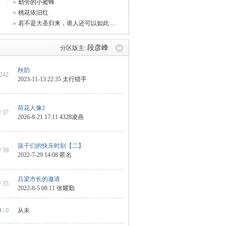
勤劳的小蜜蜂
桃花依旧红
若不是大圣归来，谁人还可以如此 ...
段彦峰
分区版主:
秋韵
 242
2023-11-13 22:35
太行猎手
荷花人像2
/ 37
2026-8-21 17:11
4328凌燕
孩子们的快乐时刻【二】
/ 59
2022-7-29 14:08 匿名
吕梁市长的邀请
/ 35
2022-8-5 08:11
张耀勤
0
/ 0
从未