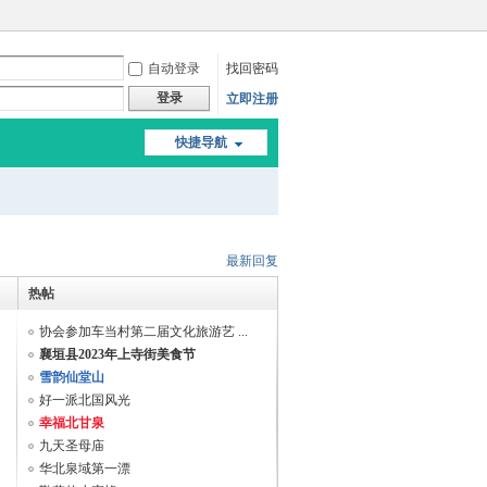
自动登录
找回密码
登录
立即注册
快捷导航
最新回复
热帖
协会参加车当村第二届文化旅游艺 ...
襄垣县2023年上寺街美食节
雪韵仙堂山
好一派北国风光
幸福北甘泉
九天圣母庙
华北泉域第一漂