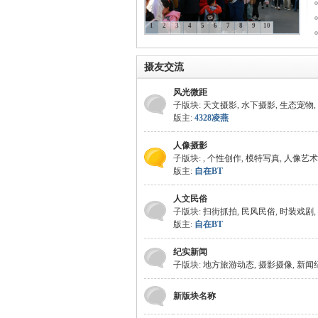
1
2
3
4
5
6
7
8
9
10
国
摄友交流
风光微距
子版块:
天文摄影
,
水下摄影
,
生态宠物
,
版主:
4328凌燕
人像摄影
子版块:
,
个性创作
,
模特写真
,
人像艺术
版主:
自在BT
旅
人文民俗
子版块:
扫街抓拍
,
民风民俗
,
时装戏剧
,
版主:
自在BT
纪实新闻
子版块:
地方旅游动态
,
摄影摄像
,
新闻
新版块名称