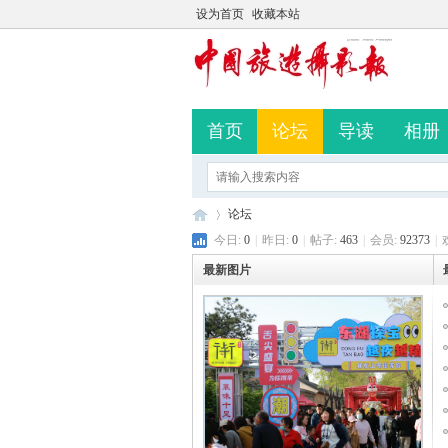
设为首页
收藏本站
首页
论坛
导读
相册
论坛
今日:
0
|
昨日:
0
|
帖子:
463
|
会员:
92373
|
最新图片
中
»