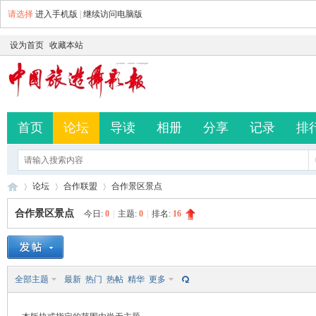
请选择
进入手机版
|
继续访问电脑版
设为首页
收藏本站
首页
论坛
导读
相册
分享
记录
排
论坛
合作联盟
合作景区景点
合作景区景点
今日:
0
|
主题:
0
|
排名:
16
中
»
›
›
全部主题
最新
热门
热帖
精华
更多