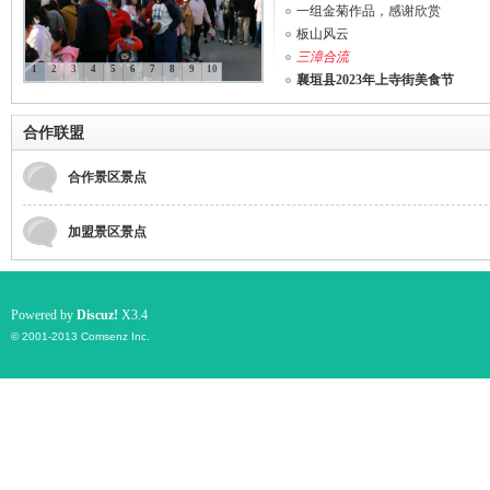
一组金菊作品，感谢欣赏
板山风云
三漳合流
1
2
3
4
5
6
7
8
9
10
襄垣县2023年上寺街美食节
国
合作联盟
合作景区景点
加盟景区景点
Powered by
Discuz!
X3.4
旅
© 2001-2013
Comsenz Inc.