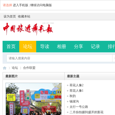
请选择
进入手机版
|
继续访问电脑版
设为首页
收藏本站
首页
论坛
导读
相册
分享
记录
排
论坛
合作联盟
最新图片
最新主题
荷花人像2
中
»
›
荷花人像1
秋韵
锡崖沟
太行一号公路
二月份拍摄到盛开的梨花