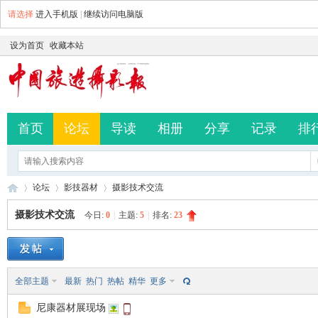
请选择
进入手机版
|
继续访问电脑版
设为首页
收藏本站
首页
论坛
导读
相册
分享
记录
排
论坛
影技器材
摄影技术交流
摄影技术交流
今日:
0
|
主题:
5
|
排名:
23
中
»
›
›
全部主题
最新
热门
热帖
精华
更多
尼康器材展现场