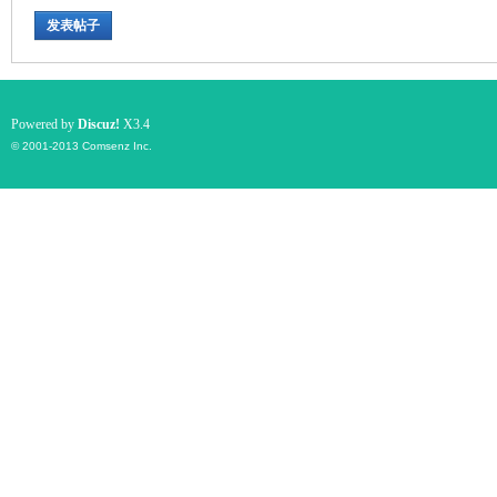
发表帖子
游
Powered by
Discuz!
X3.4
© 2001-2013
Comsenz Inc.
摄