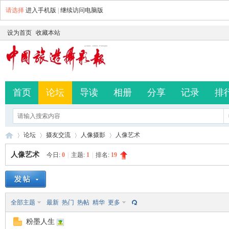
请选择
进入手机版
|
继续访问电脑版
设为首页
收藏本站
首页
论坛
导读
相册
分享
记录
排
论坛
摄友交流
人像摄影
人像艺术
人像艺术
今日:
0
|
主题:
1
|
排名:
19
中
»
›
›
›
全部主题
最新
热门
热帖
精华
更多
粉墨人生