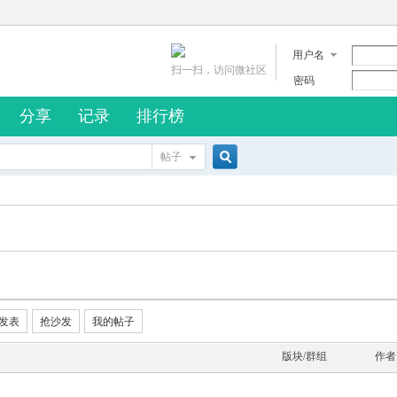
用户名
扫一扫，访问微社区
密码
分享
记录
排行榜
帖子
搜
索
发表
抢沙发
我的帖子
版块/群组
作者