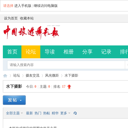
请选择
进入手机版
|
继续访问电脑版
设为首页
收藏本站
首页
论坛
导读
相册
分享
记录
排
论坛
摄友交流
风光微距
水下摄影
水下摄影
今日:
0
|
主题:
0
|
排名:
17
中
»
›
›
›
全部主题
最新
热门
热帖
精华
更多