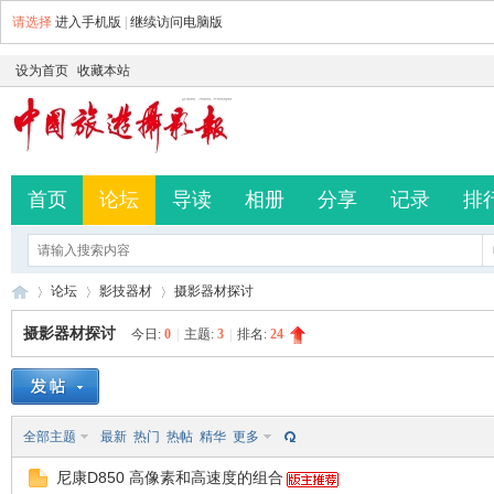
请选择
进入手机版
|
继续访问电脑版
设为首页
收藏本站
首页
论坛
导读
相册
分享
记录
排
论坛
影技器材
摄影器材探讨
摄影器材探讨
今日:
0
|
主题:
3
|
排名:
24
中
»
›
›
全部主题
最新
热门
热帖
精华
更多
尼康D850 高像素和高速度的组合