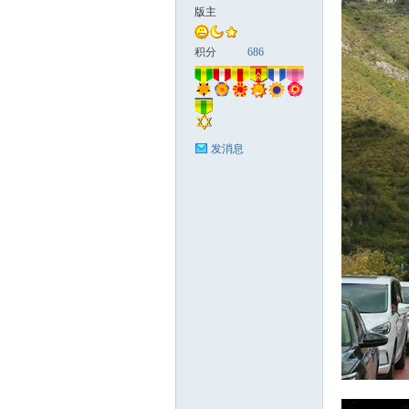
版主
国
积分
686
发消息
旅