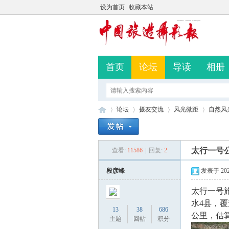
设为首页
收藏本站
首页
论坛
导读
相册
论坛
摄友交流
风光微距
自然风
太行一号
查看:
11586
|
回复:
2
中
»
›
›
›
段彦峰
发表于 2023-
太行一号
水4县，覆
13
38
686
公里，估算
主题
回帖
积分