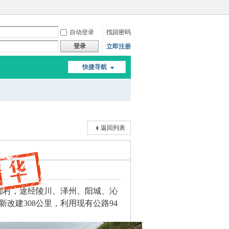
自动登录
找回密码
登录
立即注册
快捷导航
返回列表
都村，途经陵川、泽州、阳城、沁
新改建308公里，利用现有公路94