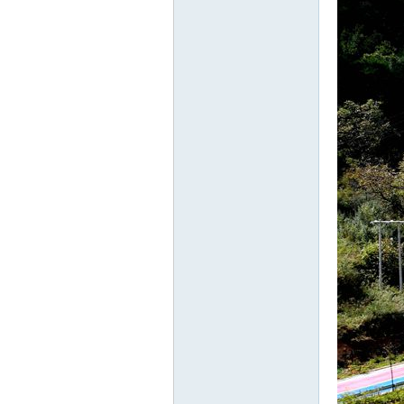
游
摄
影