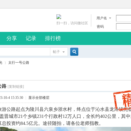
用户名
扫一扫，访问微社区
密码
分享
记录
排行榜
帖子
搜
光
太行一号公路
索
公路
[复制链接]
›
10-4 15:35:30
|
显示全部楼层
旅游公路起点为陵川县六泉乡浙水村，终点位于沁水县龙港镇尧
盖晋城市21个乡镇231个行政村12万人口，全长约402公里，其中
总投资约84.5亿元。途径随拍，请各位老师指教。