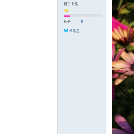
新手上路
国
积分
8
发消息
旅