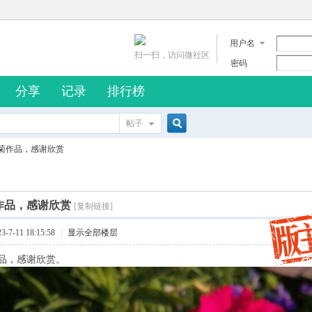
用户名
扫一扫，访问微社区
密码
分享
记录
排行榜
帖子
搜
菊作品，感谢欣赏
索
作品，感谢欣赏
[复制链接]
7-11 18:15:58
|
显示全部楼层
品，感谢欣赏。