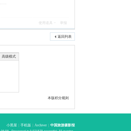
使用道具
举报
返回列表
高级模式
本版积分规则
小黑屋
|
手机版
|
Archiver
|
中国旅游摄影报
 06:58
, Processed in 0.071575 second(s), 32 queries .