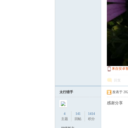
游
摄
来自安卓
回复
太行猎手
发表于 2023-
感谢分享
4
141
1414
影
主题
回帖
积分