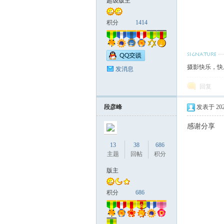
超级版主
积分
1414
摄影快乐，快
发消息
报
回复
段彦峰
发表于 2023-
感谢分享
13
38
686
主题
回帖
积分
版主
积分
686