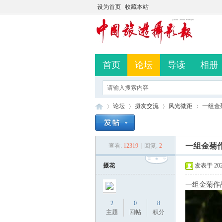
设为首页
收藏本站
首页
论坛
导读
相册
论坛
摄友交流
风光微距
一组金
一组金菊
查看:
12319
|
回复:
2
中
»
›
›
›
摄花
发表于 2023-
一组金菊作
2
0
8
主题
回帖
积分