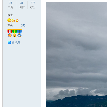
36
31
373
主题
回帖
积分
版主
国
积分
373
发消息
旅