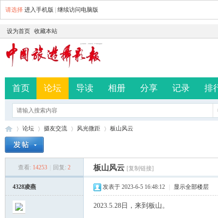
请选择
进入手机版
|
继续访问电脑版
设为首页
收藏本站
首页
论坛
导读
相册
分享
记录
排
论坛
摄友交流
风光微距
板山风云
板山风云
查看:
14253
|
回复:
2
[复制链接]
中
»
›
›
›
4328凌燕
发表于 2023-6-5 16:48:12
|
显示全部楼层
2023.5.28日，来到板山。