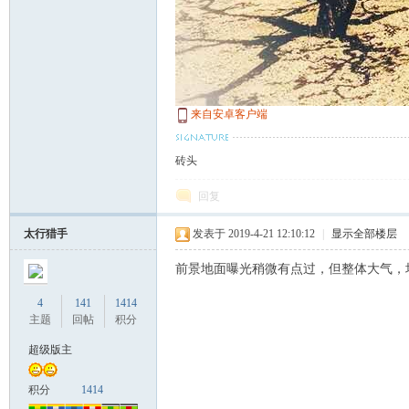
游
来自安卓客户端
砖头
回复
摄
太行猎手
发表于 2019-4-21 12:10:12
|
显示全部楼层
前景地面曝光稍微有点过，但整体大气，
4
141
1414
主题
回帖
积分
超级版主
积分
1414