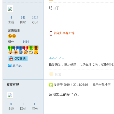
明白了
4
141
1414
主题
回帖
积分
超级版主
来自安卓客户端
积分
1414
摄影快乐，快乐摄影，记录生活点滴，定格瞬间
发消息
回复
宾宾有理
发表于 2019-4-29 11:26:16
|
显示全部楼层
后期加工的多了点。
0
1
11
主题
回帖
积分