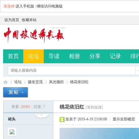
请选择
进入手机版
|
继续访问电脑版
设为首页
收藏本站
首页
论坛
导读
相册
分享
记录
排
论坛
摄友交流
风光微距
桃花依旧红
桃花依旧红
查看:
20361
|
回复:
7
[复制链接]
中
»
›
›
›
砖头
发表于 2019-4-19 23:00:08
|
显示全部楼层