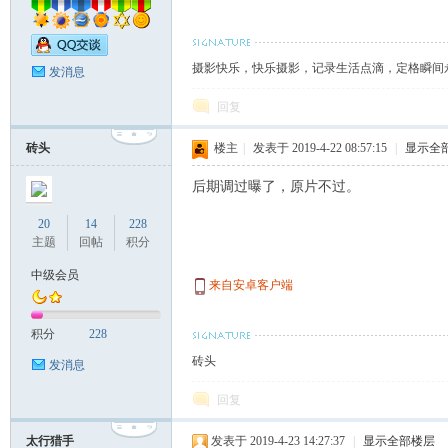
影
摄影快乐，快乐摄影，记录生活点滴，定格瞬间
发消息
回复
砖头
楼主
|
发表于 2019-4-22 08:57:15
|
显示全
后期调过曝了，原片不过。
报
20
14
228
主题
回帖
积分
中级会员
来自安卓客户端
积分
228
砖头
发消息
回复
太行猎手
发表于 2019-4-23 14:27:37
|
显示全部楼层