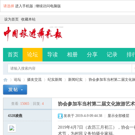
请选择
进入手机版
|
继续访问电脑版
设为首页
收藏本站
首页
论坛
导读
相册
分享
记录
排
论坛
摄友交流
纪实新闻
新闻纪实
协会参加车当村第二届文化
协会参加车当村第二届文化旅游艺术
查看:
15065
|
回复:
4
中
»
›
›
›
›
4328凌燕
发表于 2019-4-9 09:44:38
|
显示全部楼层
2019年4月7日（农历三月初三），协
术节，为村民义务拍摄全家福。