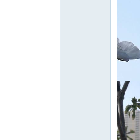
游
摄
影