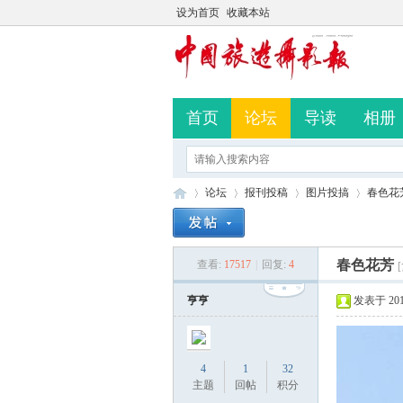
设为首页
收藏本站
首页
论坛
导读
相册
论坛
报刊投稿
图片投搞
春色花
春色花芳
查看:
17517
|
回复:
4
中
»
›
›
›
亨亨
发表于 2019-
4
1
32
主题
回帖
积分