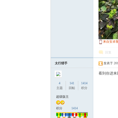
来自安卓
回复
太行猎手
发表于 2019-
看到你进来
4
141
1414
主题
回帖
积分
超级版主
积分
1414