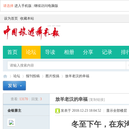
请选择
进入手机版
|
继续访问电脑版
设为首页
收藏本站
首页
论坛
导读
相册
分享
记录
排
论坛
报刊投稿
图片投搞
放羊老汉的幸福
放羊老汉的幸福
查看:
13170
|
回复:
3
[复制链接]
中
»
›
›
›
金银寨主
发表于 2018-12-23 18:04:52
|
显示全部楼层
冬至下午，在东沟村