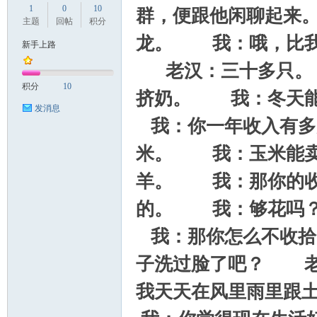
1
0
10
群，便跟他闲聊起来
主题
回帖
积分
龙。
我：哦，比我
新手上路
老汉：三十多只。
国
积分
10
挤奶。
我：冬天能
发消息
我：你一年收入有多
米。
我：玉米能卖
羊。
我：那你的收
的。
我：够花吗
旅
我：那你怎么不收拾
子洗过脸了吧？
老汉
我天天在风里雨里跟