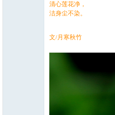
清心莲花净，
洁身尘不染。
游
文/月寒秋竹
摄