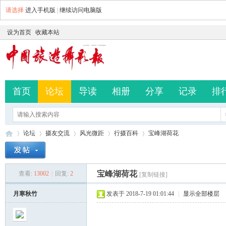
请选择
进入手机版
|
继续访问电脑版
设为首页
收藏本站
首页
论坛
导读
相册
分享
记录
排
论坛
摄友交流
风光微距
行摄百科
宝峰湖荷花
宝峰湖荷花
查看:
13002
|
回复:
2
[复制链接]
中
»
›
›
›
›
月寒秋竹
发表于 2018-7-19 01:01:44
|
显示全部楼层