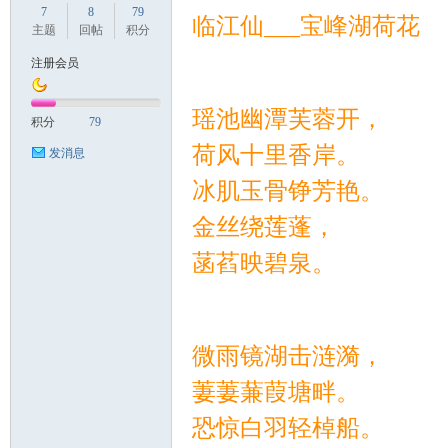
7
8
79
临江仙___宝峰湖荷花
主题
回帖
积分
注册会员
国
瑶池幽潭芙蓉开，
积分
79
荷风十里香岸。
发消息
冰肌玉骨铮芳艳。
金丝绕莲蓬，
菡萏映碧泉。
旅
微雨镜湖击涟漪，
萋萋蒹葭塘畔。
恐惊白羽轻棹船。