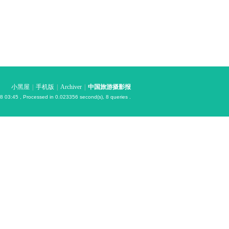
小黑屋
|
手机版
|
Archiver
|
中国旅游摄影报
8 03:45
, Processed in 0.023356 second(s), 8 queries .