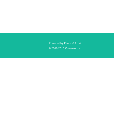
Powered by
Discuz!
X3.4
© 2001-2013
Comsenz Inc.