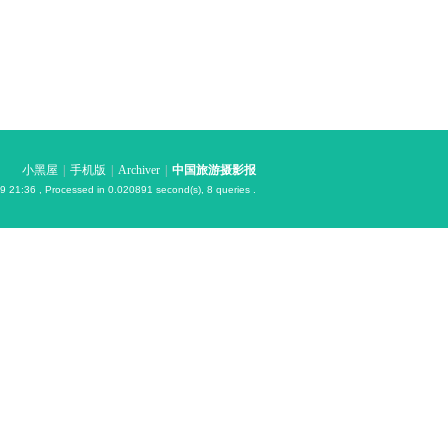
小黑屋
|
手机版
|
Archiver
|
中国旅游摄影报
9 21:36
, Processed in 0.020891 second(s), 8 queries .