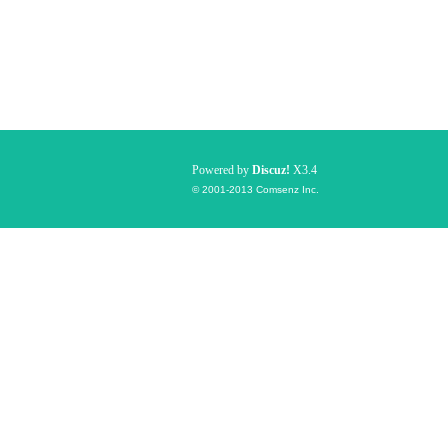
Powered by
Discuz!
X3.4
© 2001-2013
Comsenz Inc.