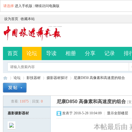
请选择
进入手机版
|
继续访问电脑版
设为首页
收藏本站
首页
论坛
导读
相册
分享
记录
排
论坛
影技器材
摄影器材探讨
尼康D850 高像素和高速度的组合
尼康D850 高像素和高速度的组合
查看:
11075
|
回复:
0
[
中
»
›
›
›
嘉影摄影器材
发表于 2018-5-28 10:04:09
|
显示全部楼层
本帖最后由 嘉影