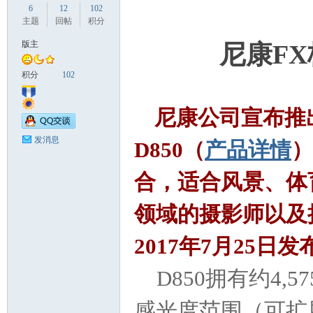
6
12
102
主题
回帖
积分
版主
尼康FX
国
积分
102
尼康公司宣布推
发消息
D850（
产品详情
）
合，适合风景、体
领域的摄影师以及
旅
2017年7月25日发
D850拥有约4,5
感光度范围（可扩展至L