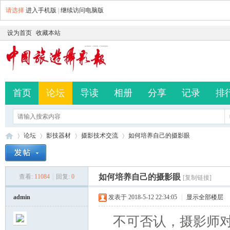
请选择
进入手机版
|
继续访问电脑版
设为首页
收藏本站
首页
论坛
导读
相册
分享
记录
排
论坛
影技器材
摄影技术交流
如何培养自己的摄影眼
如何培养自己的摄影眼
查看:
11084
|
回复:
0
[复制链接]
中
»
›
›
›
admin
发表于 2018-5-12 22:34:05
|
显示全部楼层
不可否认，摄影师