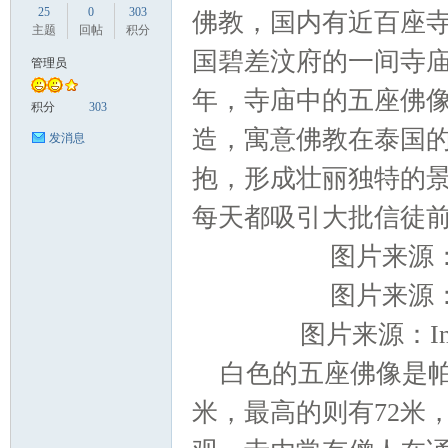
25
0
303
佛教，国内有近百座寺庙。
主题
回帖
积分
国碧差汶府的一间寺庙，
管理员
年，寺庙中的五座佛像
国
积分
303
造，寓意佛教在泰国
发消息
抱，形成壮丽独特的
每天都吸引大批信徒
图片来源：T
图片来源：T
旅
图片来源：Ins
白色的五座佛像是帕
米，最高的则有72米