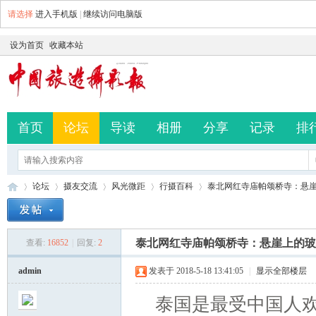
请选择
进入手机版
|
继续访问电脑版
设为首页
收藏本站
首页
论坛
导读
相册
分享
记录
排
论坛
摄友交流
风光微距
行摄百科
泰北网红寺庙帕颂桥寺：悬
泰北网红寺庙帕颂桥寺：悬崖上的玻
查看:
16852
|
回复:
2
中
»
›
›
›
›
admin
发表于 2018-5-18 13:41:05
|
显示全部楼层
泰国是最受中国人