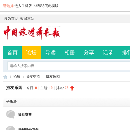
请选择
进入手机版
|
继续访问电脑版
设为首页
收藏本站
首页
论坛
导读
相册
分享
记录
排
论坛
摄友交流
摄友乐园
摄友乐园
今日:
0
|
主题:
10
|
排名:
22
中
子版块
»
›
›
摄影赛事