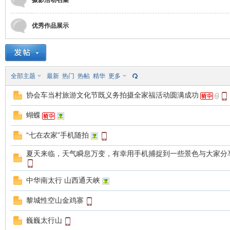
摄影活动召集
优秀作品展示
国
全部主题
最新
热门
热帖
精华
更多
协会车当村旅游文化节既义务拍摄全家福活动圆满成功
蝴蝶
“七在农家”手机随拍
夏天来临，天气瞬息万变，有幸用手机捕捉到一些景色与大家分
旅
中华南太行 山西通天峡
黎城性空山金鸡寨
巍巍太行山