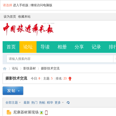
请选择
进入手机版
|
继续访问电脑版
设为首页
收藏本站
首页
论坛
导读
相册
分享
记录
排
论坛
影技器材
摄影技术交流
摄影技术交流
今日:
0
|
主题:
5
|
排名:
23
中
»
›
›
全部主题
最新
热门
热帖
精华
更多
尼康器材展现场