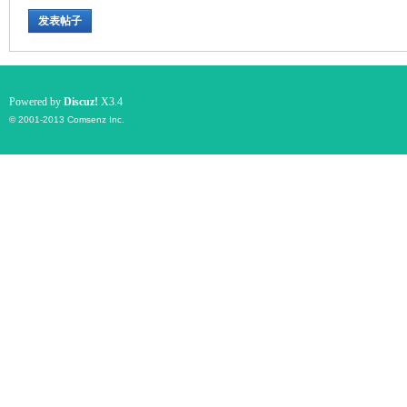
发表帖子
游
Powered by
Discuz!
X3.4
© 2001-2013
Comsenz Inc.
摄