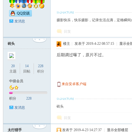
影
摄影快乐，快乐摄影，记录生活点滴，定格瞬间
发消息
回复
砖头
楼主
|
发表于 2019-4-22 08:57:15
|
显示全
后期调过曝了，原片不过。
报
20
14
228
主题
回帖
积分
中级会员
来自安卓客户端
积分
228
砖头
发消息
回复
太行猎手
发表于 2019-4-23 14:27:37
|
显示全部楼层