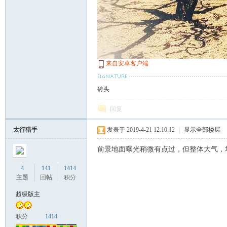
游
来自安卓客户端
砖头
回复
摄
太行猎手
发表于 2019-4-21 12:10:12
|
显示全部楼层
前景地面曝光稍微有点过，但整体大气，
4
141
1414
主题
回帖
积分
超级版主
积分
1414