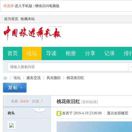
请选择
进入手机版
|
继续访问电脑版
设为首页
收藏本站
首页
论坛
导读
相册
分享
记录
排
论坛
摄友交流
风光微距
桃花依旧红
桃花依旧红
查看:
20410
|
回复:
7
[复制链接]
中
»
›
›
›
砖头
发表于 2019-4-19 23:00:08
|
显示全部楼层