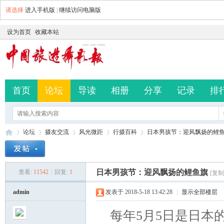
请选择
进入手机版
|
继续访问电脑版
设为首页
收藏本站
首页
论坛
导读
相册
分享
记录
排
论坛
摄友交流
风光微距
行摄百科
日本男孩节：迎风飘扬的鲤
日本男孩节：迎风飘扬的鲤鱼旗
查看:
11542
|
回复:
1
[复制
中
»
›
›
›
›
admin
发表于 2018-5-18 13:42:28
|
显示全部楼层
每年5月5日是日本