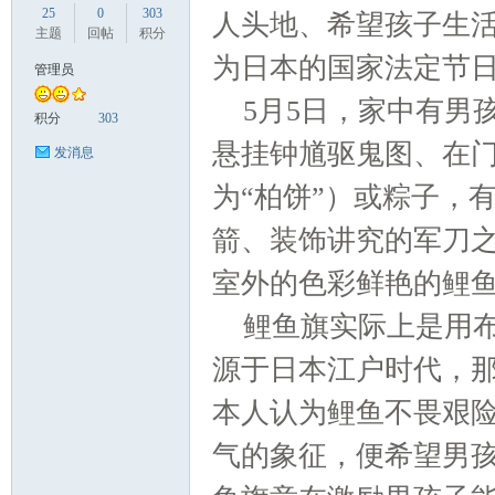
25
0
303
人头地、希望孩子生活
主题
回帖
积分
为日本的国家法定节
管理员
5月5日，家中有男
国
积分
303
悬挂钟馗驱鬼图、在
发消息
为“柏饼”）或粽子，
箭、装饰讲究的军刀
室外的色彩鲜艳的鲤
鲤鱼旗实际上是用
旅
源于日本江户时代，那
本人认为鲤鱼不畏艰
气的象征，便希望男