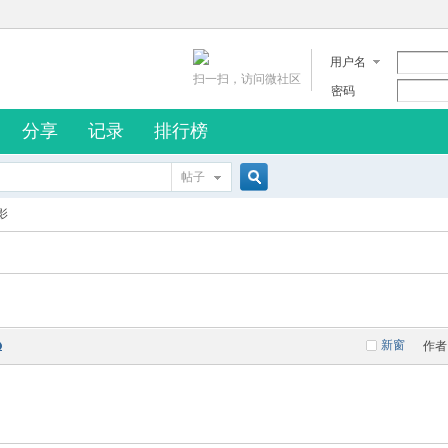
用户名
扫一扫，访问微社区
密码
分享
记录
排行榜
帖子
搜
影
索
新窗
作者