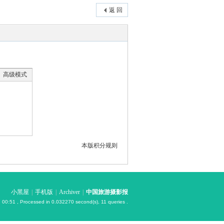
返 回
高级模式
本版积分规则
小黑屋
|
手机版
|
Archiver
|
中国旅游摄影报
 00:51
, Processed in 0.032270 second(s), 11 queries .