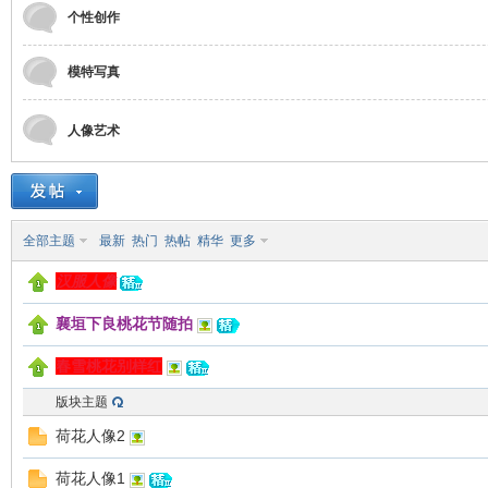
个性创作
模特写真
国
人像艺术
全部主题
最新
热门
热帖
精华
更多
汉服人像
襄垣下良桃花节随拍
旅
春雪桃花别样红
版块主题
荷花人像2
荷花人像1