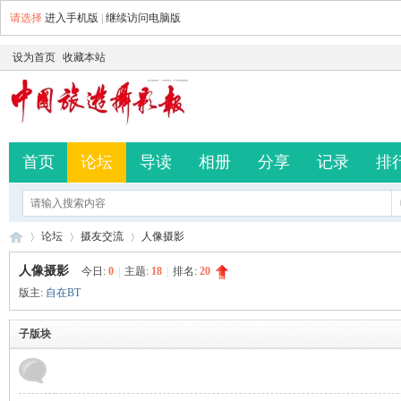
请选择
进入手机版
|
继续访问电脑版
设为首页
收藏本站
首页
论坛
导读
相册
分享
记录
排
论坛
摄友交流
人像摄影
人像摄影
今日:
0
|
主题:
18
|
排名:
20
版主:
自在BT
中
»
›
›
子版块