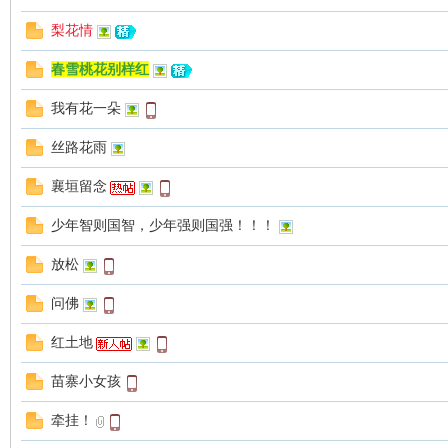
梨花情
游
春雪桃花别样红
我有花一朵
丝路花雨
襄垣留念
少年智则国智，少年强则国强！！！
摄
放松
问佛
红土地
苗寨小女孩
牵挂！