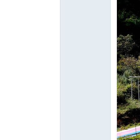
游
摄
影