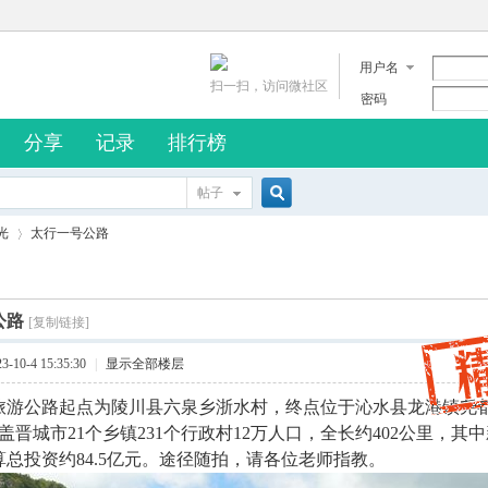
用户名
扫一扫，访问微社区
密码
分享
记录
排行榜
帖子
搜
光
太行一号公路
索
公路
[复制链接]
›
10-4 15:35:30
|
显示全部楼层
旅游公路起点为陵川县六泉乡浙水村，终点位于沁水县龙港镇尧
盖晋城市21个乡镇231个行政村12万人口，全长约402公里，其中
总投资约84.5亿元。途径随拍，请各位老师指教。