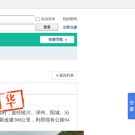
自动登录
找回密码
登录
立即注册
快捷导航
返回列表
都村，途经陵川、泽州、阳城、沁
新改建308公里，利用现有公路94