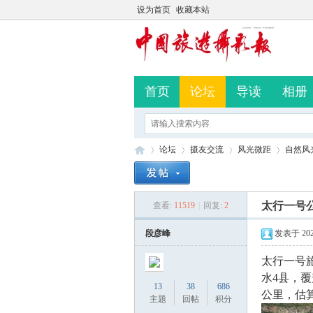
设为首页
收藏本站
首页
论坛
导读
相册
论坛
摄友交流
风光微距
自然风
太行一号
查看:
11519
|
回复:
2
中
»
›
›
›
段彦峰
发表于 2023-
太行一号
水4县，覆
13
38
686
公里，估算
主题
回帖
积分