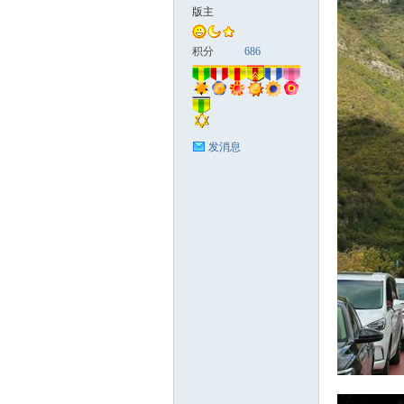
版主
国
积分
686
发消息
旅