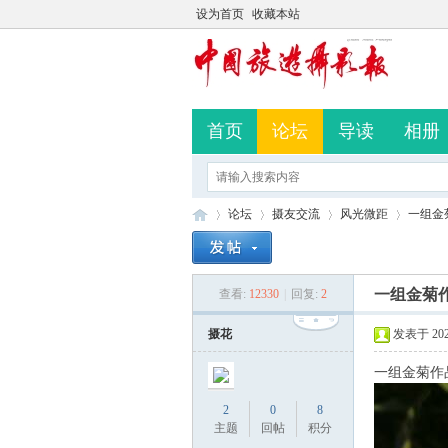
设为首页
收藏本站
首页
论坛
导读
相册
论坛
摄友交流
风光微距
一组金
一组金菊
查看:
12330
|
回复:
2
中
»
›
›
›
摄花
发表于 2023-
一组金菊作
2
0
8
主题
回帖
积分