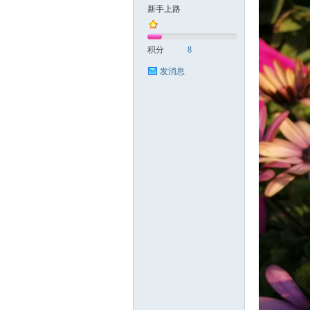
新手上路
国
积分
8
发消息
旅