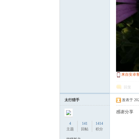
游
摄
来自安卓
回复
太行猎手
发表于 2023-
感谢分享
4
141
1414
影
主题
回帖
积分