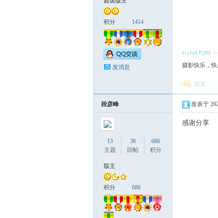
超级版主
积分
1414
摄影快乐，快
发消息
报
回复
段彦峰
发表于 2023-
感谢分享
13
38
686
主题
回帖
积分
版主
积分
686