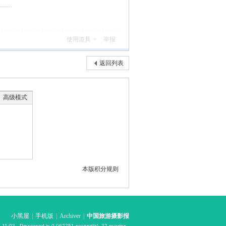
使用道具
举报
返回列表
高级模式
本版积分规则
小黑屋
|
手机版
|
Archiver
|
中国旅游摄影报
 11:03
, Processed in 0.062751 second(s), 32 queries .