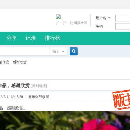
用户名
扫一扫，访问微社区
密码
分享
记录
排行榜
帖子
搜
菊作品，感谢欣赏
索
作品，感谢欣赏
[复制链接]
7-11 18:15:58
|
显示全部楼层
品，感谢欣赏。