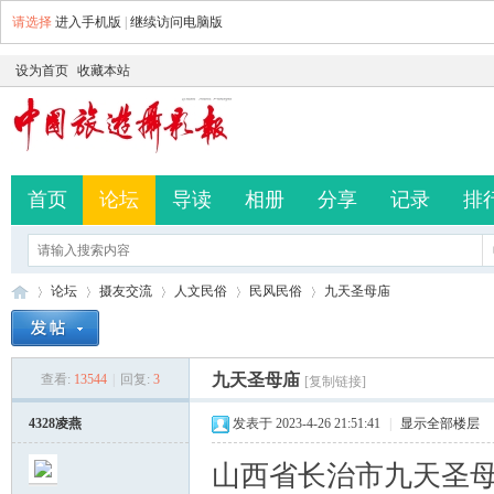
请选择
进入手机版
|
继续访问电脑版
设为首页
收藏本站
首页
论坛
导读
相册
分享
记录
排
论坛
摄友交流
人文民俗
民风民俗
九天圣母庙
九天圣母庙
查看:
13544
|
回复:
3
[复制链接]
中
»
›
›
›
›
4328凌燕
发表于 2023-4-26 21:51:41
|
显示全部楼层
山西省长治市九天圣母