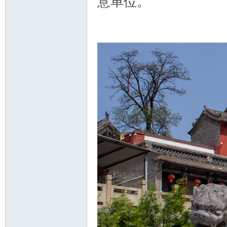
意单位。
游
摄