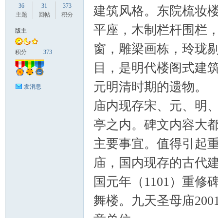
36
31
373
建筑风格。东院梳妆
主题
回帖
积分
平座，木制栏杆围栏
版主
窗，雕梁画栋，玲珑
国
积分
373
目，是明代楼阁式建
元明清时期的遗物。
发消息
庙内现存宋、元、明、
亭之内。碑文内容大
主要事宜。值得引起
旅
庙，国内现存的古代
国元年（1101）重
舞楼。九天圣母庙20