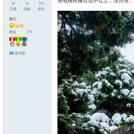
去电视转播台也不让上，没办法，
36
31
373
主题
回帖
积分
版主
国
积分
373
发消息
旅