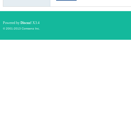
Powered by
Discuz!
X3.4
© 2001-2013
Comsenz Inc.