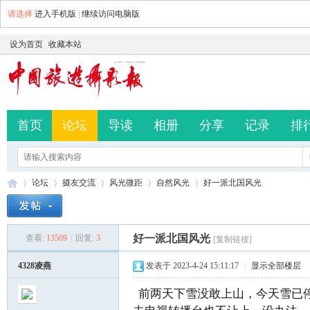
请选择
进入手机版
|
继续访问电脑版
设为首页
收藏本站
首页
论坛
导读
相册
分享
记录
排
论坛
摄友交流
风光微距
自然风光
好一派北国风光
好一派北国风光
查看:
13509
|
回复:
3
[复制链接]
中
»
›
›
›
›
4328凌燕
发表于 2023-4-24 15:11:17
|
显示全部楼层
前两天下雪没敢上山，今天雪已