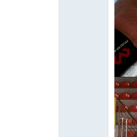
游
摄
影