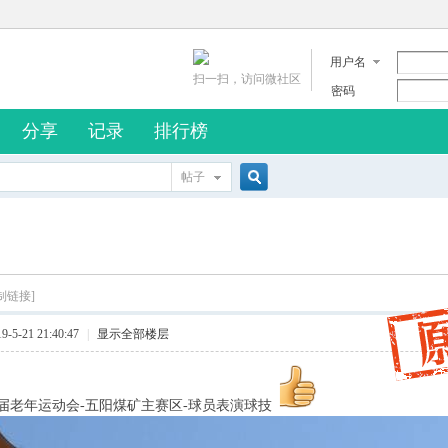
用户名
扫一扫，访问微社区
密码
分享
记录
排行榜
帖子
搜
索
制链接]
5-21 21:40:47
|
显示全部楼层
6届老年运动会-五阳煤矿主赛区-球员表演球技