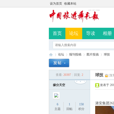
设为首页
收藏本站
首页
论坛
导读
相册
论坛
报刊投稿
图片投搞
球技
球技
查看:
20397
|
回复:
2
[复
中
»
›
›
›
缘分天空
发表于 2019-
潞安集团2
6
1
150
主题
回帖
积分