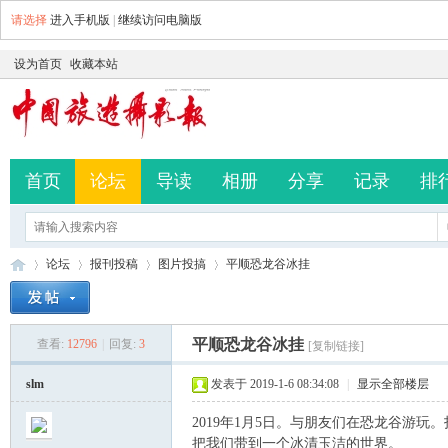
请选择
进入手机版
|
继续访问电脑版
设为首页
收藏本站
首页
论坛
导读
相册
分享
记录
排
论坛
报刊投稿
图片投搞
平顺恐龙谷冰挂
平顺恐龙谷冰挂
查看:
12796
|
回复:
3
[复制链接]
中
»
›
›
›
slm
发表于 2019-1-6 08:34:08
|
显示全部楼层
2019年1月5日。与朋友们在恐龙谷游
把我们带到一个冰清玉洁的世界。