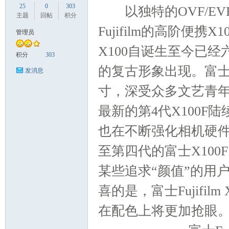
25
0
303
以独特的OVF/EV
主题
回帖
积分
Fujifilm的高阶便
管理员
X100自诞生至今已
国
积分
303
的复古形象出现。富
发消息
寸，深受众多文艺青年青
最新的第4代X100
也在不断强化相机硬件
至第四代的富士X10
旅
某些追求“颜值”的用
喜的是，富士Fujifi
在配色上将更加抢眼