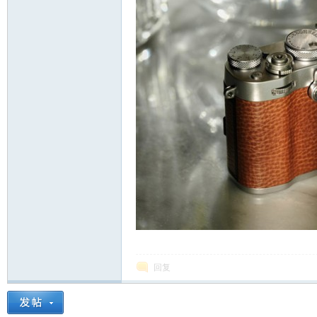
影
报
回复