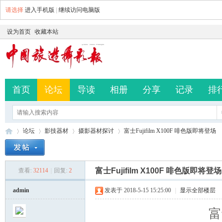
请选择
进入手机版
|
继续访问电脑版
设为首页
收藏本站
首页
论坛
导读
相册
分享
记录
排
论坛
影技器材
摄影器材探讨
富士Fujifilm X100F 啡色版即将登场
富士Fujifilm X100F 啡色版即将登场
查看:
32114
|
回复:
2
中
»
›
›
›
admin
发表于 2018-5-15 15:25:00
|
显示全部楼层
富