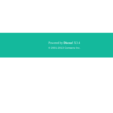
Powered by
Discuz!
X3.4
© 2001-2013
Comsenz Inc.