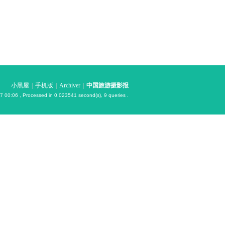
小黑屋
|
手机版
|
Archiver
|
中国旅游摄影报
7 00:06
, Processed in 0.023541 second(s), 9 queries .