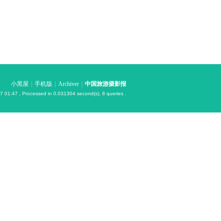
小黑屋
|
手机版
|
Archiver
|
中国旅游摄影报
7 01:47
, Processed in 0.031304 second(s), 8 queries .