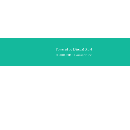
Powered by
Discuz!
X3.4
© 2001-2013
Comsenz Inc.