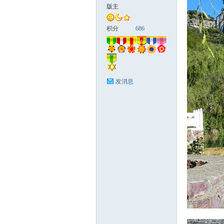
版主
国
积分
686
发消息
旅