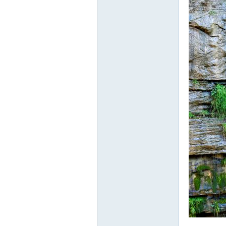
游
摄
影