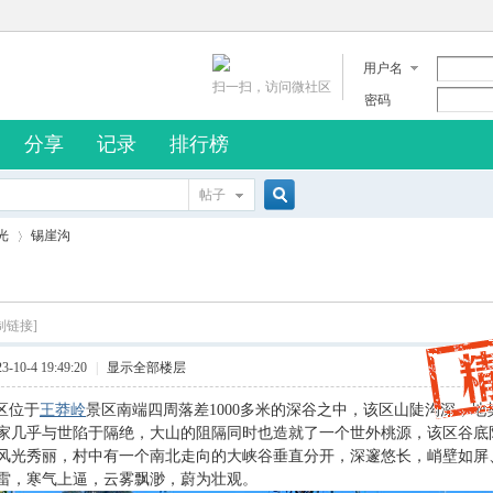
用户名
扫一扫，访问微社区
密码
分享
记录
排行榜
帖子
搜
光
锡崖沟
索
制链接]
›
10-4 19:49:20
|
显示全部楼层
区位于
王莽岭
景区南端四周落差1000多米的深谷之中，该区山陡沟深，
家几乎与世陷于隔绝，
大山的阻隔同时也造就了一个世外桃源，该区谷底
风光秀丽，村中有一个南北走向的大峡谷垂直分开，深邃悠长，峭壁如屏
雷，寒气上逼，云雾飘渺，蔚为壮观。