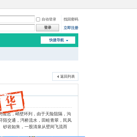
自动登录
找回密码
登录
立即注册
快捷导航
返回列表
地势险恶，峭壁环列，由于天险阻隔，沟
阡陌交通，沔桥流水，田畦青翠，民风
、砂岩如朱，一股清泉从壁间飞流而