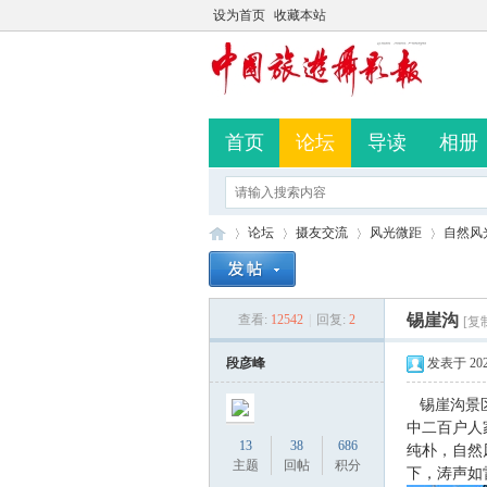
设为首页
收藏本站
首页
论坛
导读
相册
论坛
摄友交流
风光微距
自然风
锡崖沟
查看:
12542
|
回复:
2
[复
中
»
›
›
›
段彦峰
发表于 2023-
锡崖沟景
中二百户人
13
38
686
纯朴，自然
主题
回帖
积分
下，涛声如