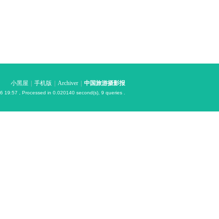
小黑屋
|
手机版
|
Archiver
|
中国旅游摄影报
6 19:57
, Processed in 0.020140 second(s), 9 queries .