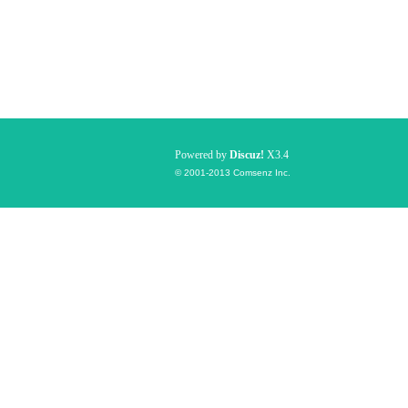
Powered by
Discuz!
X3.4
© 2001-2013
Comsenz Inc.