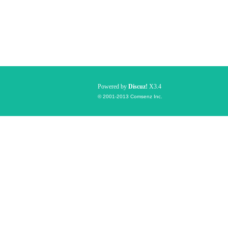
Powered by
Discuz!
X3.4
© 2001-2013
Comsenz Inc.