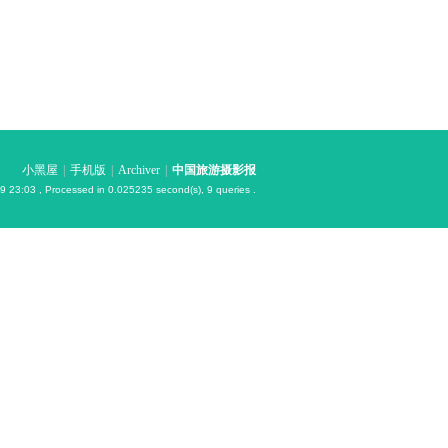
小黑屋
|
手机版
|
Archiver
|
中国旅游摄影报
9 23:03
, Processed in 0.025235 second(s), 9 queries .