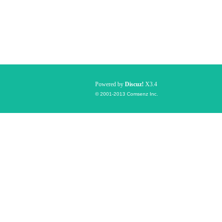
Powered by
Discuz!
X3.4
© 2001-2013
Comsenz Inc.