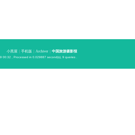
小黑屋
|
手机版
|
Archiver
|
中国旅游摄影报
9 00:32
, Processed in 0.029887 second(s), 9 queries .