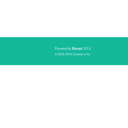
Powered by
Discuz!
X3.4
© 2001-2013
Comsenz Inc.