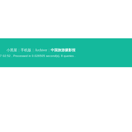
小黑屋
|
手机版
|
Archiver
|
中国旅游摄影报
7 02:52
, Processed in 0.026505 second(s), 8 queries .