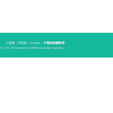
小黑屋
|
手机版
|
Archiver
|
中国旅游摄影报
7 17:19
, Processed in 0.024646 second(s), 8 queries .