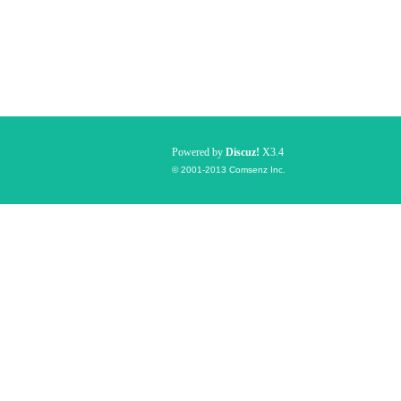
Powered by
Discuz!
X3.4
© 2001-2013
Comsenz Inc.