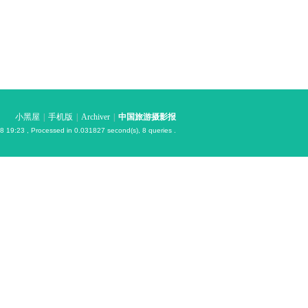
小黑屋
|
手机版
|
Archiver
|
中国旅游摄影报
8 19:23
, Processed in 0.031827 second(s), 8 queries .