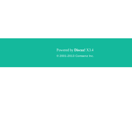
Powered by
Discuz!
X3.4
© 2001-2013
Comsenz Inc.