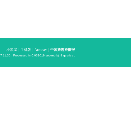
小黑屋
|
手机版
|
Archiver
|
中国旅游摄影报
7 11:35
, Processed in 0.031019 second(s), 8 queries .