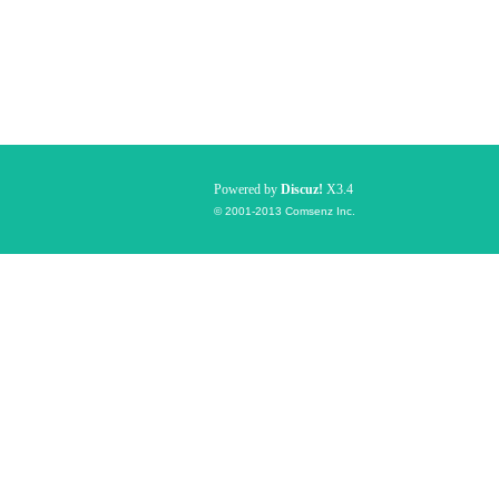
Powered by
Discuz!
X3.4
© 2001-2013
Comsenz Inc.