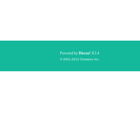
Powered by
Discuz!
X3.4
© 2001-2013
Comsenz Inc.