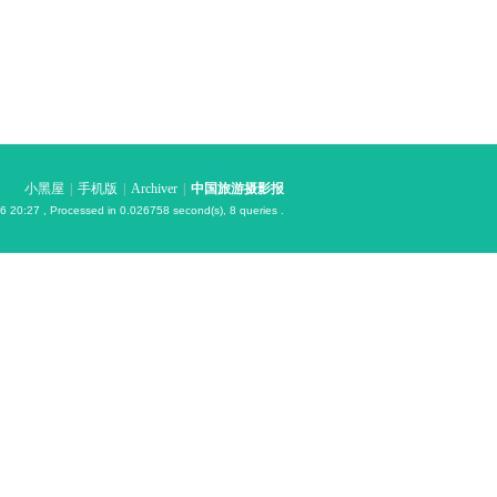
小黑屋
|
手机版
|
Archiver
|
中国旅游摄影报
6 20:27
, Processed in 0.026758 second(s), 8 queries .