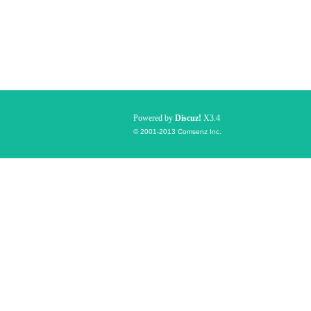
Powered by
Discuz!
X3.4
© 2001-2013
Comsenz Inc.