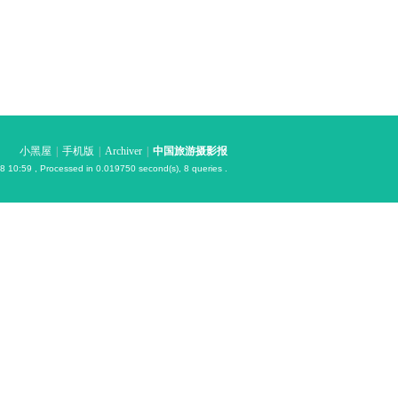
小黑屋
|
手机版
|
Archiver
|
中国旅游摄影报
8 10:59
, Processed in 0.019750 second(s), 8 queries .