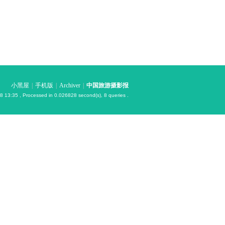
小黑屋
|
手机版
|
Archiver
|
中国旅游摄影报
8 13:35
, Processed in 0.026828 second(s), 8 queries .