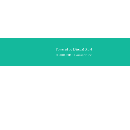
Powered by
Discuz!
X3.4
© 2001-2013
Comsenz Inc.