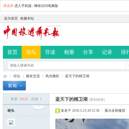
请选择
进入手机版
|
继续访问电脑版
设为首页
收藏本站
首页
论坛
导读
相册
分享
记录
排
论坛
摄友交流
风光微距
蓝天下的精卫湖
蓝天下的精卫湖
查看:
14142
|
回复:
1
[复制链接]
中
»
›
›
›
砖头
发表于 2018-5-23 20:52:38
|
显示全部楼层