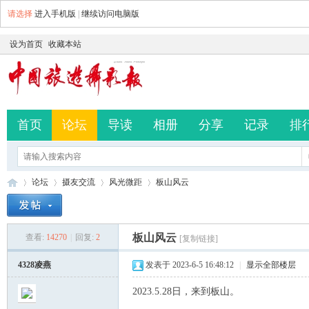
请选择
进入手机版
|
继续访问电脑版
设为首页
收藏本站
首页
论坛
导读
相册
分享
记录
排
论坛
摄友交流
风光微距
板山风云
板山风云
查看:
14270
|
回复:
2
[复制链接]
中
»
›
›
›
4328凌燕
发表于 2023-6-5 16:48:12
|
显示全部楼层
2023.5.28日，来到板山。