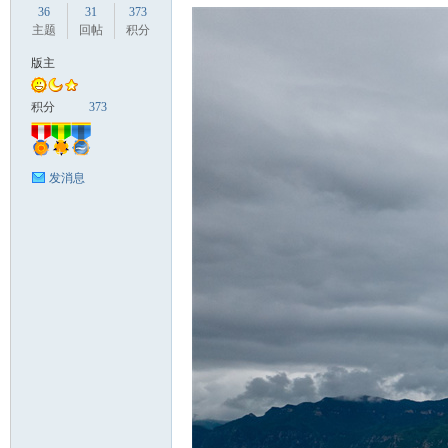
36
31
373
主题
回帖
积分
版主
国
积分
373
发消息
旅