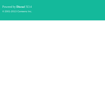
Powered by
Discuz!
X3.4
© 2001-2013
Comsenz Inc.