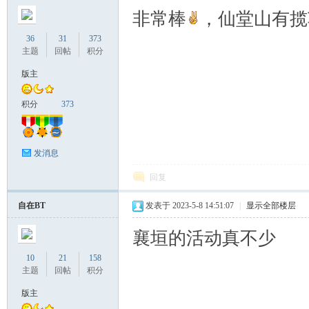
非常棒
，仙堂山有揽
36
31
373
主题
回帖
积分
版主
积分
373
发消息
回复
自在BT
发表于 2023-5-8 14:51:07
|
显示全部楼层
襄垣的活动真不少
10
21
158
主题
回帖
积分
版主