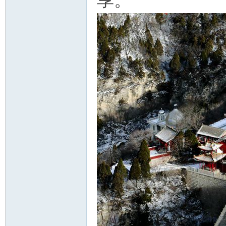
享。
游
摄