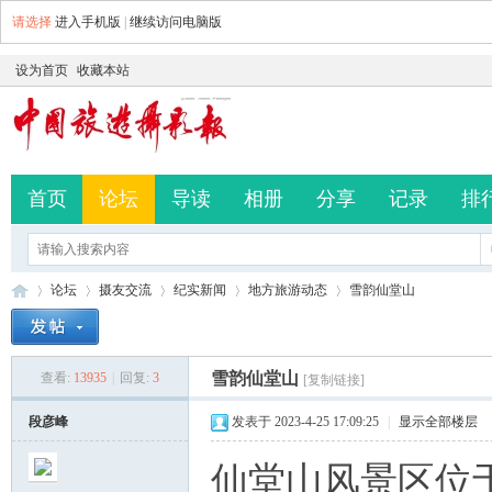
请选择
进入手机版
|
继续访问电脑版
设为首页
收藏本站
首页
论坛
导读
相册
分享
记录
排
论坛
摄友交流
纪实新闻
地方旅游动态
雪韵仙堂山
雪韵仙堂山
查看:
13935
|
回复:
3
[复制链接]
中
»
›
›
›
›
段彦峰
发表于 2023-4-25 17:09:25
|
显示全部楼层
仙堂山风景区位